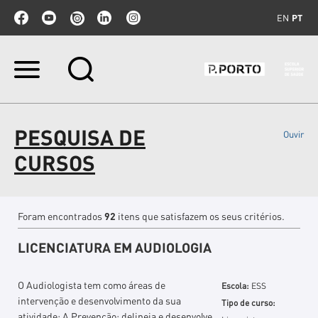
EN
PT
Ir
para
o
conteúdo.
|
PESQUISA DE
Ouvir
Ir
para
CURSOS
a
navegação
Foram encontrados
92
itens que satisfazem os seus critérios.
LICENCIATURA EM AUDIOLOGIA
O Audiologista tem como áreas de
Escola:
ESS
intervenção e desenvolvimento da sua
Tipo de curso:
atividade: A Prevenção: delineia e desenvolve