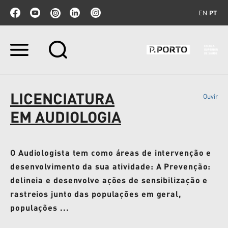
EN
PT
Ir
para
o
conteúdo.
|
LICENCIATURA
Ouvir
Ir
para
EM AUDIOLOGIA
a
navegação
O Audiologista tem como áreas de intervenção e
desenvolvimento da sua atividade: A Prevenção:
delineia e desenvolve ações de sensibilização e
rastreios junto das populações em geral,
populações ...