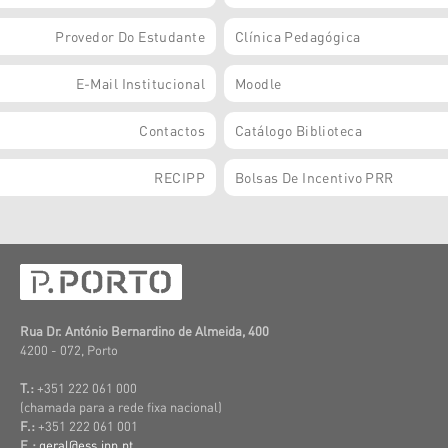
Provedor Do Estudante
Clínica Pedagógica
E-Mail Institucional
Moodle
Contactos
Catálogo Biblioteca
RECIPP
Bolsas De Incentivo PRR
Rua Dr. António Bernardino de Almeida, 400
4200 - 072, Porto
T.:
+351 222 061 000
(c
hamada para a rede fixa nacional)
F.:
+351 222 061 001
E.:
geral@ess.ipp.pt