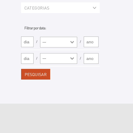
CATEGORIAS
Filtrar por data:
/
/
---
/
/
---