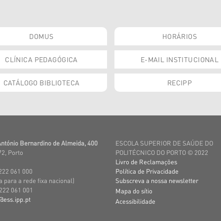
DOMUS
HORÁRIOS
CLÍNICA PEDAGÓGICA
E-MAIL INSTITUCIONAL
CATÁLOGO BIBLIOTECA
RECIPP
António Bernardino de Almeida, 400
ESCOLA SUPERIOR DE SAÚDE DO
72, Porto
POLITÉCNICO DO PORTO © 2022
Livro de Reclamações
222 061 000
Política de Privacidade
para a rede fixa nacional)
Subscreva a nossa newsletter
222 061 001
Mapa do sítio
@ess.ipp.pt
Acessibilidade