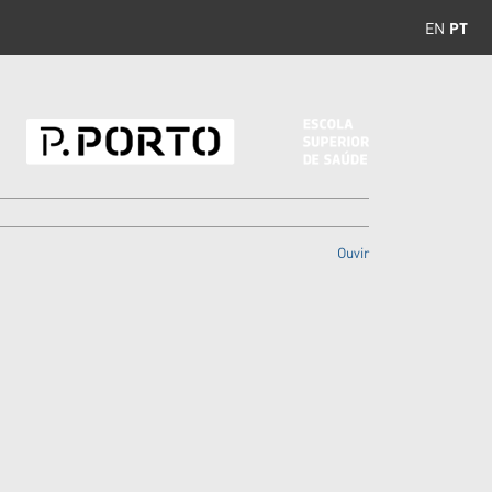
EN
PT
Ouvir