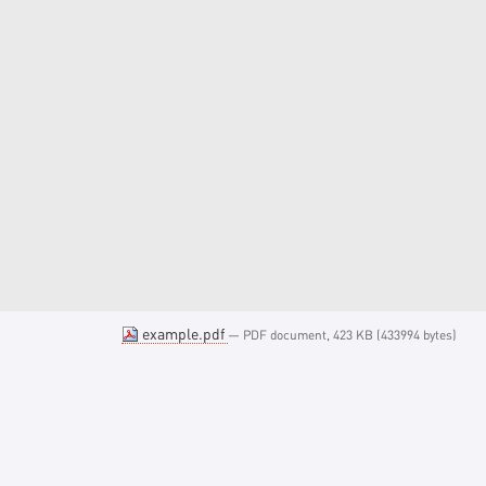
example.pdf
— PDF document, 423 KB (433994 bytes)