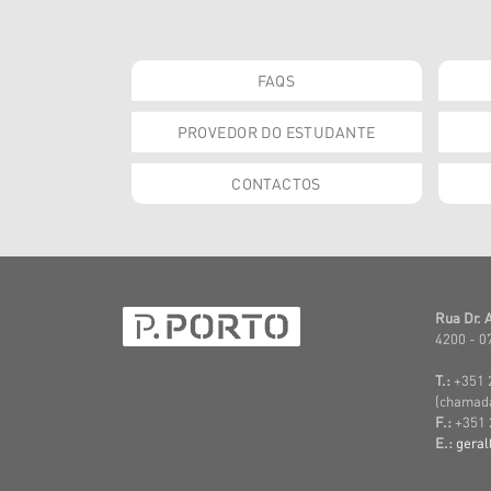
FAQS
PROVEDOR DO ESTUDANTE
CONTACTOS
Rua Dr. 
4200 - 0
T.:
+351 
(c
hamada 
F.:
+351 
E.:
geral