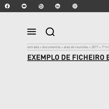
Ir
para
o
conteúdo.
|
entrada
documentos
atas de reuniões
2017
1º t
>
>
>
>
Ir
EXEMPLO DE FICHEIRO 
para
a
navegação