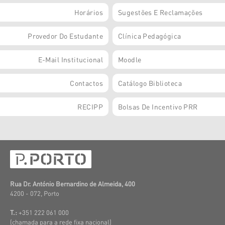
Horários
Sugestões E Reclamações
Provedor Do Estudante
Clínica Pedagógica
E-Mail Institucional
Moodle
Contactos
Catálogo Biblioteca
RECIPP
Bolsas De Incentivo PRR
Rua Dr. António Bernardino de Almeida, 400
4200 - 072, Porto
T.:
+351 222 061 000
(c
hamada para a rede fixa nacional)