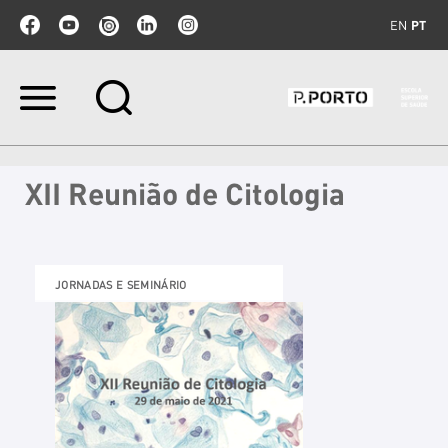
EN
PT
Ir
para
o
conteúdo.
|
XII Reunião de Citologia
Ir
para
a
navegação
JORNADAS E SEMINÁRIO