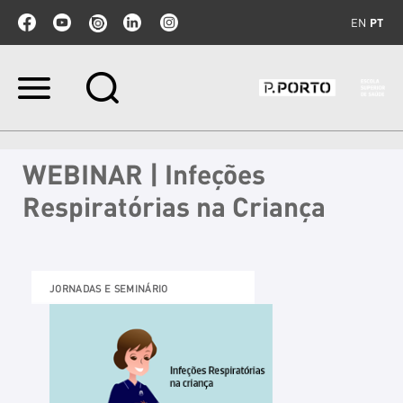
EN
PT
Ir
para
o
conteúdo.
|
WEBINAR | Infeções
Ir
para
Respiratórias na Criança
a
navegação
JORNADAS E SEMINÁRIO