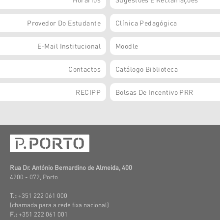
Provedor Do Estudante
Clínica Pedagógica
E-Mail Institucional
Moodle
Contactos
Catálogo Biblioteca
RECIPP
Bolsas De Incentivo PRR
Rua Dr. António Bernardino de Almeida, 400
4200 - 072, Porto
T.:
+351 222 061 000
(c
hamada para a rede fixa nacional)
F.:
+351 222 061 001