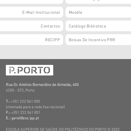
E-Mail Institucional
Moodle
Contactos
Catálogo Biblioteca
RECIPP
Bolsas De Incentivo PRR
Rua Dr. António Bernardino de Almeida, 400
4200 - 072, Porto
T.:
+351 222 061 000
(c
hamada para a rede fixa nacional)
F.:
+351 222 061 001
E.:
geral@ess.ipp.pt
ESCOLA SUPERIOR DE SAÚDE DO POLITÉCNICO DO PORTO © 2022