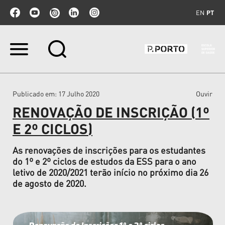
EN
PT
Ir
para
o
conteúdo.
|
Publicado em
: 17 Julho 2020
Ouvir
Ir
para
RENOVAÇÃO DE INSCRIÇÃO (1º
a
navegação
E 2º CICLOS)
As renovações de inscrições para os estudantes
do 1º e 2º ciclos de estudos da ESS para o ano
letivo de 2020/2021 terão início no próximo dia 26
de agosto de 2020.