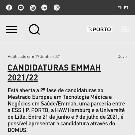
EN
PT
Ir
para
o
conteúdo.
|
Publicado em
: 17 Junho 2021
Ouvir
Ir
para
CANDIDATURAS EMMAH
a
navegação
2021/22
Está aberta a 2ª fase de candidaturas ao
Mestrado Europeu em Tecnologia Médica e
Negócios em Saúde/Emmah, uma parceria entre
a ESS | P. PORTO, a HAW Hamburg e a Université
de Lille. Entre 21 de junho e 9 de julho de 2021, é
possível apresentar a candidatura através do
DOMUS.