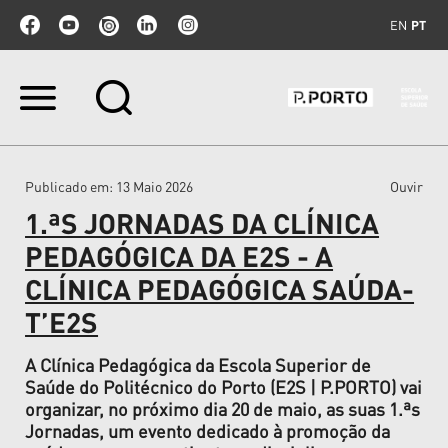
EN
PT
Ir
para
o
conteúdo.
|
Publicado em
: 13 Maio 2026
Ouvir
Ir
para
1.ªS JORNADAS DA CLÍNICA
a
navegação
PEDAGÓGICA DA E2S - A
CLÍNICA PEDAGÓGICA SAÚDA-
T’E2S
A Clínica Pedagógica da Escola Superior de
Saúde do Politécnico do Porto (E2S | P.PORTO) vai
organizar, no próximo dia 20 de maio, as suas 1.ªs
Jornadas, um evento dedicado à promoção da