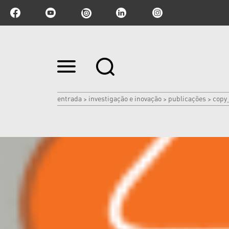
Ir
para
o
conteúdo.
|
entrada
investigação e inovação
publicações
copy_
>
>
>
Ir
para
a
navegação