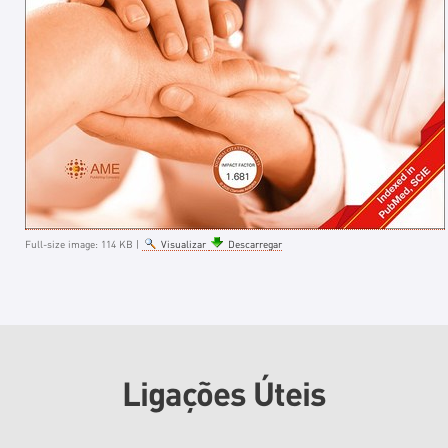
Full-size image:
114 KB
|
Visualizar
Descarregar
Ligações Úteis