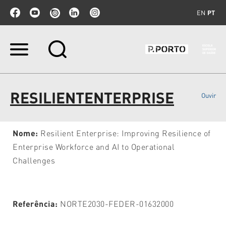
EN
PT
Ir
para
o
conteúdo.
|
RESILIENTENTERPRISE
Ouvir
Ir
para
a
navegação
Nome:
Resilient Enterprise: Improving Resilience of
Enterprise Workforce and AI to Operational
Challenges
Referência:
NORTE2030-FEDER-01632000