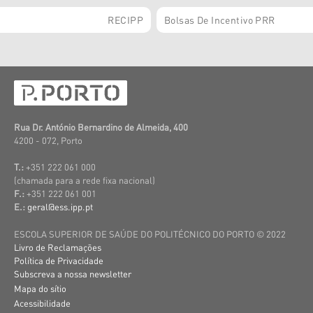
RECIPP
Bolsas De Incentivo PRR
Rua Dr. António Bernardino de Almeida, 400
4200 - 072, Porto
T.:
+351 222 061 000
(c
hamada para a rede fixa nacional)
F.:
+351 222 061 001
E.:
geral@ess.ipp.pt
ESCOLA SUPERIOR DE SAÚDE DO POLITÉCNICO DO PORTO © 2022
Livro de Reclamações
Política de Privacidade
Subscreva a nossa newsletter
Mapa do sítio
Acessibilidade