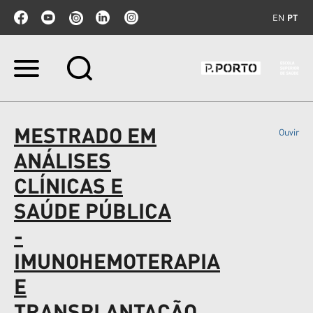
EN
PT
Ir
para
o
conteúdo.
|
MESTRADO EM
Ouvir
Ir
para
ANÁLISES
a
navegação
CLÍNICAS E
SAÚDE PÚBLICA
-
IMUNOHEMOTERAPIA
E
TRANSPLANTAÇÃO