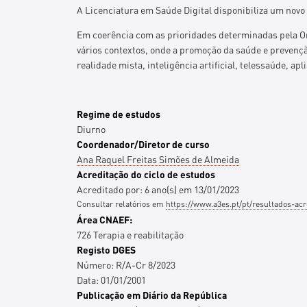
A Licenciatura em Saúde Digital disponibiliza um novo 
Em coerência com as prioridades determinadas pela Org
vários contextos, onde a promoção da saúde e prevenção
realidade mista, inteligência artificial, telessaúde, a
Regime de estudos
Diurno
Coordenador/Diretor de curso
Ana Raquel Freitas Simões de Almeida
Acreditação do ciclo de estudos
Acreditado por:
6
ano(s)
em
13/01/2023
Consultar relatórios em
https://www.a3es.pt/pt/resultados-acr
Área CNAEF:
726 Terapia e reabilitação
Registo DGES
Número:
R/A-Cr 8/2023
Data:
01/01/2001
Publicação em Diário da República