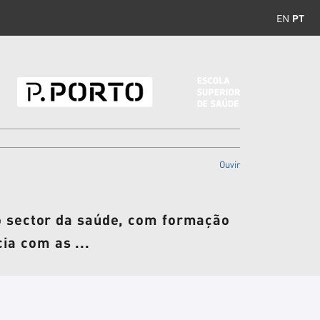
EN
PT
Ouvir
a o sector da saúde, com formação
ia com as ...