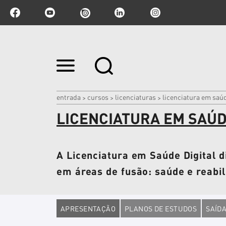
Ir
para
o
conteúdo.
|
entrada
cursos
licenciaturas
licenciatura em saúd
>
>
>
Ir
LICENCIATURA EM SAÚD
para
a
navegação
A Licenciatura em Saúde Digital d
em áreas de fusão: saúde e reabil
APRESENTAÇÃO
PLANOS DE ESTUDOS
SAÍDA