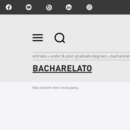
Ir
para
o
conteúdo.
|
entrada
under & post-graduate degrees
bacharelat
>
>
Ir
BACHARELATO
para
a
navegação
Não existem itens nesta pasta.