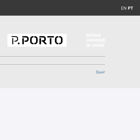
EN
PT
Ouvir