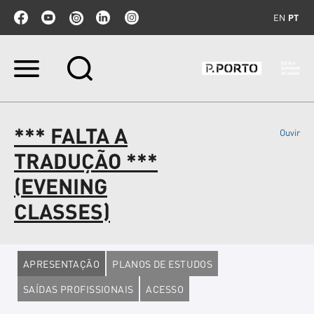
EN
PT
Ir
para
o
conteúdo.
|
*** FALTA A
Ouvir
Ir
para
TRADUÇÃO ***
a
navegação
(EVENING
CLASSES)
APRESENTAÇÃO
PLANOS DE ESTUDOS
SAÍDAS PROFISSIONAIS
ACESSO