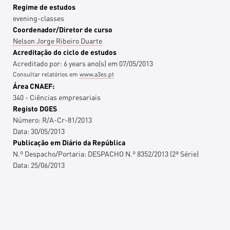
Regime de estudos
evening-classes
Coordenador/Diretor de curso
Nelson Jorge Ribeiro Duarte
Acreditação do ciclo de estudos
Acreditado por:
6 years
ano(s)
em
07/05/2013
Consultar relatórios em
www.a3es.pt
Área CNAEF:
340 - Ciências empresariais
Registo DGES
Número:
R/A-Cr-81/2013
Data:
30/05/2013
Publicação em Diário da República
N.º Despacho/Portaria:
DESPACHO N.º 8352/2013 (2ª Série)
Data:
25/06/2013