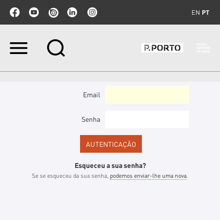
EN
PT
Ir
para
o
conteúdo.
|
Ir
Email
para
a
navegação
Senha
Esqueceu a sua senha?
Se se esqueceu da sua senha,
podemos enviar-lhe uma nova
.