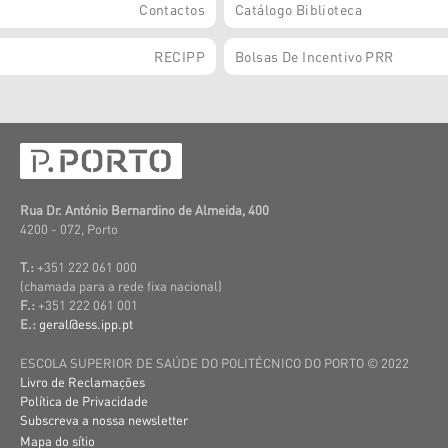
Contactos
Catálogo Biblioteca
RECIPP
Bolsas De Incentivo PRR
Rua Dr. António Bernardino de Almeida, 400
4200 - 072, Porto
T.:
+351 222 061 000
(c
hamada para a rede fixa nacional)
F.:
+351 222 061 001
E.:
geral@ess.ipp.pt
ESCOLA SUPERIOR DE SAÚDE DO POLITÉCNICO DO PORTO © 2022
Livro de Reclamações
Política de Privacidade
Subscreva a nossa newsletter
Mapa do sítio